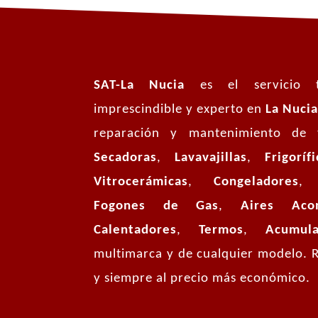
SAT-La Nucia
es el servicio t
imprescindible y experto en
La Nucia
reparación y mantenimiento de
Secadoras
,
Lavavajillas
,
Frigorífi
Vitrocerámicas
,
Congeladores
,
C
Fogones de Gas
,
Aires Acond
Calentadores
,
Termos
,
Acumulad
multimarca y de cualquier modelo. R
y siempre al precio más económico.