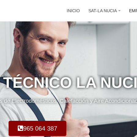
INICIO
SAT-LA NUCIA
EM
 TÉCNICO LA NUC
es de Electrodomésticos, Calefacción y Aire Acondiciona
965 064 387