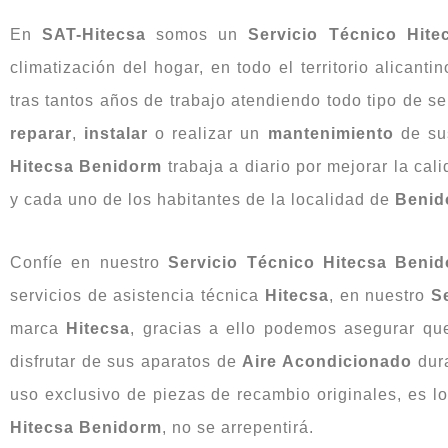
En
SAT-Hitecsa
somos un
Servicio Técnico Hit
climatización del hogar, en todo el territorio alicanti
tras tantos años de trabajo atendiendo todo tipo de 
reparar
,
instalar
o realizar un
mantenimiento
de su
Hitecsa Benidorm
trabaja a diario por mejorar la cal
y cada uno de los habitantes de la localidad de
Benid
Confíe en nuestro
Servicio Técnico Hitecsa Beni
servicios de asistencia técnica
Hitecsa
, en nuestro
S
marca
Hitecsa
, gracias a ello podemos asegurar qu
disfrutar de sus aparatos de
Aire Acondicionado
dura
uso exclusivo de piezas de recambio originales, es l
Hitecsa Benidorm
, no se arrepentirá.