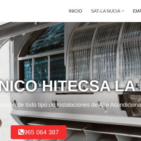
INICIO
SAT-LA NUCIA
EM
NICO HITECSA LA
ración de todo tipo de Instalaciones de Aire Acondicion
965 064 387