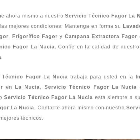
me ahora mismo a nuestro
Servicio Técnico Fagor La 
 las mejores condiciones. Mantenga en forma su
Lavad
gor
,
Frigorífico Fagor
y
Campana Extractora Fagor
cnico Fagor La Nucia
. Confíe en la calidad de nuestr
a
.
o Técnico Fagor La Nucia
trabaja para usted en la
I
r
en
La Nucia
.
Servicio Técnico Fagor La Nucia
ro
Servicio Técnico Fagor La Nucia
está siempre a su
agor La Nucia.
Contacte ahora mismo con nuestro
Serv
mejores técnicos.